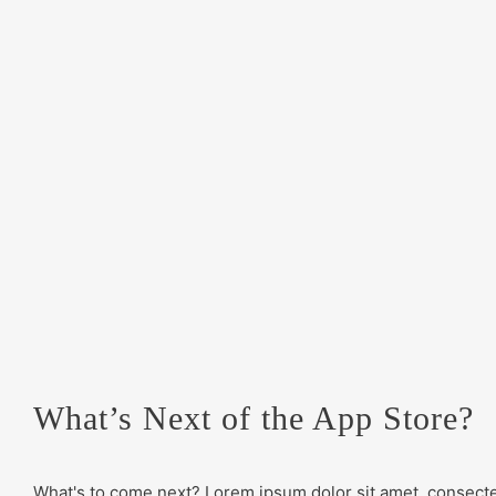
What’s Next of the App Store?
What's to come next? Lorem ipsum dolor sit amet, consectet