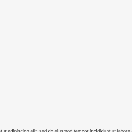
ur adipiscing elit, sed do eiusmod tempor incididunt ut labore